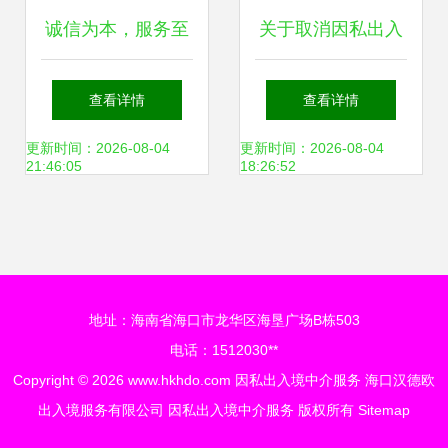
诚信为本，服务至
关于取消因私出入
上 移民协会会长林
境中介机构资格认
查看详情
查看详情
康谈“争优创先”因
定审批相关事项的
更新时间：2026-08-04
更新时间：2026-08-04
21:46:05
18:26:52
私出入境中介服务
通知解读
的秘诀
地址：海南省海口市龙华区海垦广场B栋503
电话：1512030**
Copyright © 2026
www.hkhdo.com
因私出入境中介服务
海口汉德欧
出入境服务有限公司
因私出入境中介服务
版权所有
Sitemap