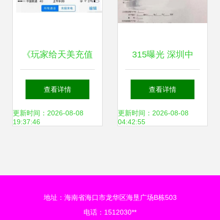
《玩家给天美充值
315曝光 深圳中
3000元被客服阻
介“吃差价”竟够买
查看详情
查看详情
止，原因让人动容
小城一套房，结果
更新时间：2026-08-08
更新时间：2026-08-08
19:37:46
04:42:55
游戏背后的温暖与
为何要赔两套房？
责任》
——从行业乱象看
地址：海南省海口市龙华区海垦广场B栋503
黑心中介的法律代
电话：1512030**